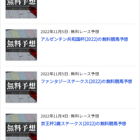
2022年11月5日
:
無料レース予想
アルゼンチン共和国杯(2022)の無料競馬予想
2022年11月5日
:
無料レース予想
ファンタジーステークス(2022)の無料競馬予想
2022年11月4日
:
無料レース予想
京王杯2歳ステークス(2022)の無料競馬予想