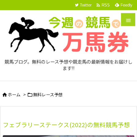

Twitter
RSS
Feedly


メニュ

サイド
競馬ブログ。無料のレース予想や競走馬の最新情報をお届けし

ます!!
前へ

次へ
ホーム
>
無料レース予想



検索
フェブラリーステークス(2022)の無料競馬予想