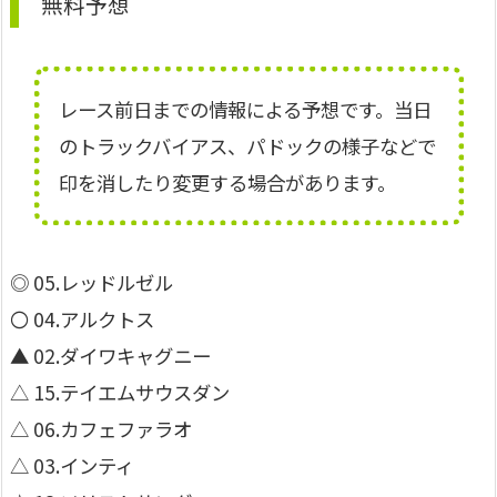
無料予想
レース前日までの情報による予想です。当日
のトラックバイアス、パドックの様子などで
印を消したり変更する場合があります。
◎ 05.レッドルゼル
〇 04.アルクトス
▲ 02.ダイワキャグニー
△ 15.テイエムサウスダン
△ 06.カフェファラオ
△ 03.インティ