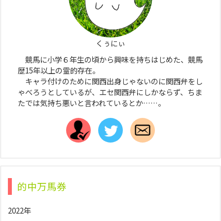
くぅにぃ
競馬に小学６年生の頃から興味を持ちはじめた、競馬
歴15年以上の霊的存在。
キャラ付けのために関西出身じゃないのに関西弁をし
ゃべろうとしているが、エセ関西弁にしかならず、ちま
たでは気持ち悪いと言われているとか……。
的中万馬券
2022年