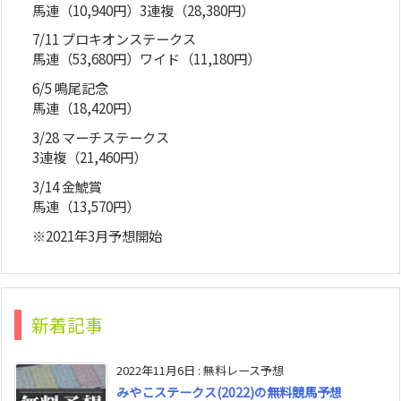
馬連（10,940円）3連複（28,380円）
7/11 プロキオンステークス
馬連（53,680円）ワイド（11,180円）
6/5 鳴尾記念
馬連（18,420円）
3/28 マーチステークス
3連複（21,460円）
3/14 金鯱賞
馬連（13,570円）
※2021年3月予想開始
新着記事
2022年11月6日
:
無料レース予想
みやこステークス(2022)の無料競馬予想