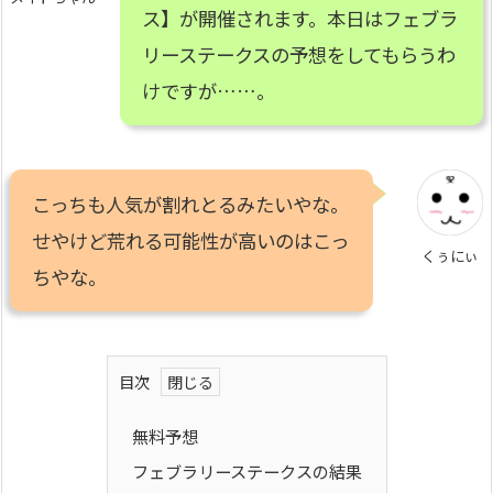
ス】が開催されます。本日はフェブラ
リーステークスの予想をしてもらうわ
けですが……。
こっちも人気が割れとるみたいやな。
せやけど荒れる可能性が高いのはこっ
くぅにぃ
ちやな。
目次
無料予想
フェブラリーステークスの結果