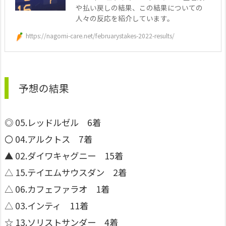
や払い戻しの結果、この結果についての
人々の反応を紹介しています。
https://nagomi-care.net/februarystakes-2022-results/
予想の結果
◎ 05.レッドルゼル 6着
〇 04.アルクトス 7着
▲ 02.ダイワキャグニー 15着
△ 15.テイエムサウスダン 2着
△ 06.カフェファラオ 1着
△ 03.インティ 11着
☆ 13.ソリストサンダー 4着