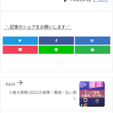
＼記事のシェアをお願いします／
B!

Next
小倉大賞典(2022)の結果・着順・払い戻
し