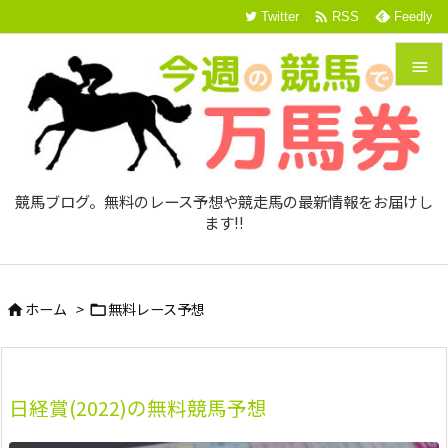

Twitter
RSS
Feedly


メニュ

サイド
競馬ブログ。無料のレース予想や競走馬の最新情報をお届けし

ます!!
前へ

次へ
ホーム
>
無料レース予想



検索
日経賞(2022)の無料競馬予想