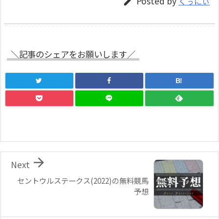
Posted by
くぅにぃ

＼記事のシェアをお願いします／
B!

Next
セントウルステークス(2022)の無料競馬
予想