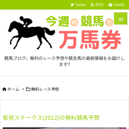

Twitter
RSS
Feedly


メニュ

サイド
競馬ブログ。無料のレース予想や競走馬の最新情報をお届けし

ます!!
前へ

次へ
ホーム
>
無料レース予想



検索
紫苑ステークス(2022)の無料競馬予想