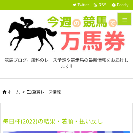

Twitter
RSS
Feedly


メニュ

サイド
競馬ブログ。無料のレース予想や競走馬の最新情報をお届けし

ます!!
前へ

次へ
ホーム
>
重賞レース情報



検索
毎日杯(2022)の結果・着順・払い戻し