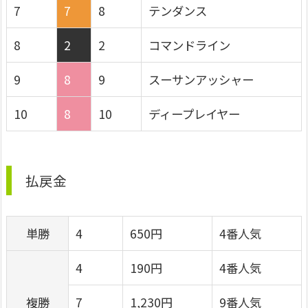
7
7
8
テンダンス
8
2
2
コマンドライン
9
8
9
スーサンアッシャー
10
8
10
ディープレイヤー
払戻金
単勝
4
650円
4番人気
4
190円
4番人気
複勝
7
1,230円
9番人気