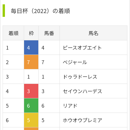
毎日杯（2022）の着順
着順
枠
馬番
馬名
1
4
4
ピースオブエイト
2
7
7
ベジャール
3
1
1
ドゥラドーレス
4
3
3
セイウンハーデス
5
6
6
リアド
6
5
5
ホウオウプレミア