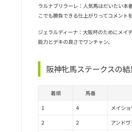
ラルナブリラーレ：人気馬はだいたい本
こでも勝負できる仕上がりってコメント
ジェラルディーナ：大阪杯のためにメイ
能力とデキの良さでワンチャン。
阪神牝馬ステークスの結
着順
馬番
1
4
メイショ
2
2
アンドヴ