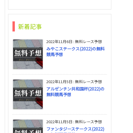
新着記事
2022年11月6日
:
無料レース予想
みやこステークス(2022)の無料
競馬予想
2022年11月5日
:
無料レース予想
アルゼンチン共和国杯(2022)の
無料競馬予想
2022年11月5日
:
無料レース予想
ファンタジーステークス(2022)