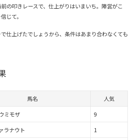
番前の叩きレースで、仕上がりはいまいち。陣営がこ
を信じて。
チで仕上げたでしょうから、条件はあまり合わなくても
果
馬名
人気
ウミモザ
9
ァラナウト
1