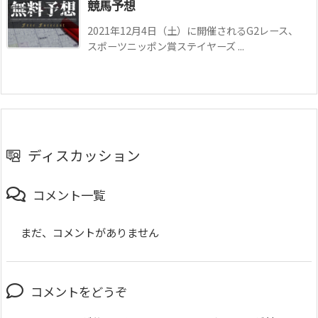
競馬予想
2021年12月4日（土）に開催されるG2レース、
スポーツニッポン賞ステイヤーズ ...
ディスカッション
コメント一覧
まだ、コメントがありません
コメントをどうぞ