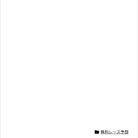
無料レース予想
