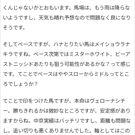
くんじゃないかとおもいます。馬場は、もう雨は降らな
いようですし、天気も晴れ予想なので問題なく良になり
そうです。
そしてペースですが、ハナとりたい馬はメイショウラナ
キラですね。ペース次第ではミスターホワイト、ビーア
ストニッシドあたりも狙う可能性があるかな？って感じ
です。てことでペースはややスローからミドルってとこ
ろでしょうか？
てことで印をつけた馬ですが、本命はヴェローナシチ
ー。勝ちきれるかは微妙なところですが、安定感があり
ますからね。中京実績はバッチリですし、距離も問題な
し。追い切りも悪くありませんでした。軸としてはこの