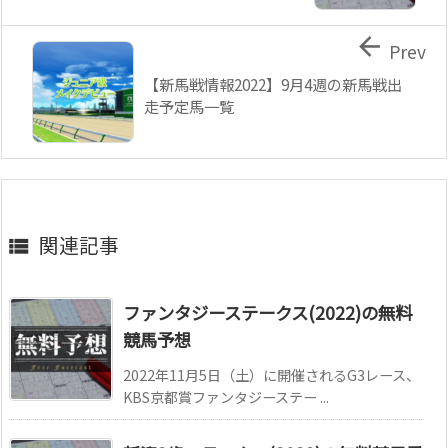

Prev
【新馬戦情報2022】9月4週の新馬戦出
走予定馬一覧
関連記事

ファンタジーステークス(2022)の無料
競馬予想
2022年11月5日（土）に開催されるG3レース、
KBS京都賞ファンタジーステー ...