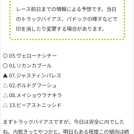
レース前日までの情報による予想です。当日
のトラックバイアス、パドックの様子などで
印を消したり変更する場合があります。
◎ 05.ヴェローナシチー
〇 01.リカンカブール
▲ 07.ジャスティンパレス
△ 02.ボルドグフーシュ
△ 08.メイショウラナキラ
△ 13.ビーアストニッシド
まずトラックバイアスですが、今日は完全に内でした
ね。内乾きってやつかと。明日もある程度この傾向は続