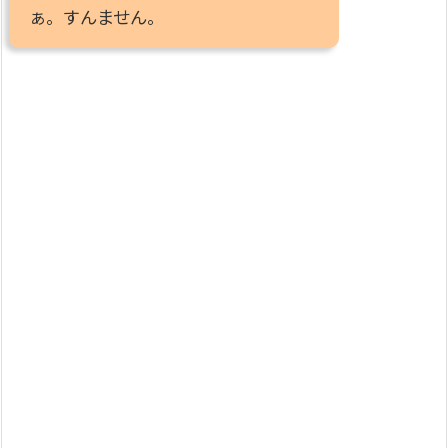
ぁ。すんません。