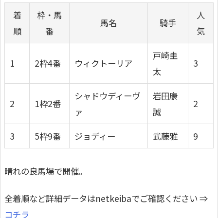
着
枠・馬
人
馬名
騎手
順
番
気
戸崎圭
1
2枠4番
ウィクトーリア
3
太
シャドウディーヴ
岩田康
2
1枠2番
2
ァ
誠
3
5枠9番
ジョディー
武藤雅
9
晴れの良馬場で開催。
全着順など詳細データはnetkeibaでご確認ください ⇒
コチラ