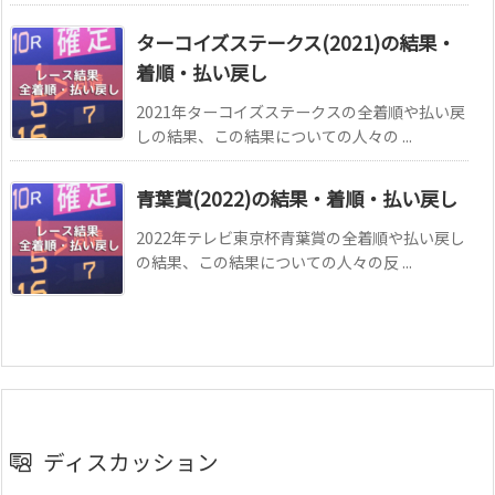
ターコイズステークス(2021)の結果・
着順・払い戻し
2021年ターコイズステークスの全着順や払い戻
しの結果、この結果についての人々の ...
青葉賞(2022)の結果・着順・払い戻し
2022年テレビ東京杯青葉賞の全着順や払い戻し
の結果、この結果についての人々の反 ...
ディスカッション