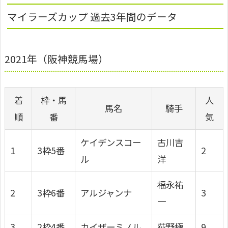
マイラーズカップ 過去3年間のデータ
2021年（阪神競馬場）
着
枠・馬
人
馬名
騎手
順
番
気
ケイデンスコー
古川吉
1
3枠5番
2
ル
洋
福永祐
2
3枠6番
アルジャンナ
3
一
3
2枠4番
カイザーミノル
荻野極
9