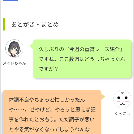
あとがき・まとめ
久しぶりの『今週の重賞レース紹介』
ですね。ここ数週はどうしちゃったん
メイドちゃん
ですが？
体調不良やちょっと忙しかったん
や……。せやけど、やろうと思えば記
くぅにぃ
事を作れたとおもう。ただ調子が悪い
とやる気がなくなってしまうねんな