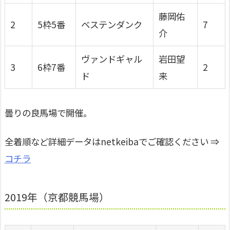
藤岡佑
2
5枠5番
ベステンダンク
7
介
ヴァンドギャル
岩田望
3
6枠7番
2
ド
来
曇りの良馬場で開催。
全着順など詳細データはnetkeibaでご確認ください ⇒
コチラ
2019年（京都競馬場）