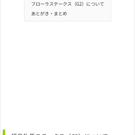
フローラステークス（G2）について
あとがき・まとめ