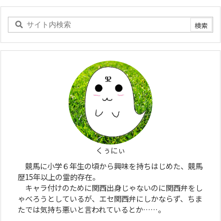
くぅにぃ
競馬に小学６年生の頃から興味を持ちはじめた、競馬
歴15年以上の霊的存在。
キャラ付けのために関西出身じゃないのに関西弁をし
ゃべろうとしているが、エセ関西弁にしかならず、ちま
たでは気持ち悪いと言われているとか……。