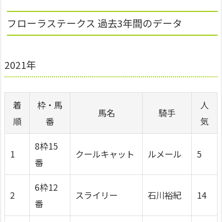
フローラステークス 過去3年間のデータ
2021年
着
枠・馬
人
馬名
騎手
順
番
気
8枠15
1
クールキャット
ルメール
5
番
6枠12
2
スライリー
石川裕紀
14
番