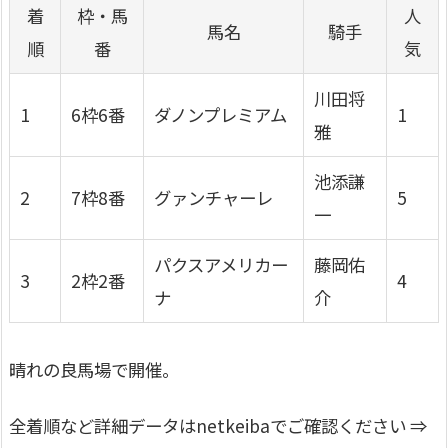
着
枠・馬
人
馬名
騎手
順
番
気
川田将
1
6枠6番
ダノンプレミアム
1
雅
池添謙
2
7枠8番
グァンチャーレ
5
一
パクスアメリカー
藤岡佑
3
2枠2番
4
ナ
介
晴れの良馬場で開催。
全着順など詳細データはnetkeibaでご確認ください ⇒