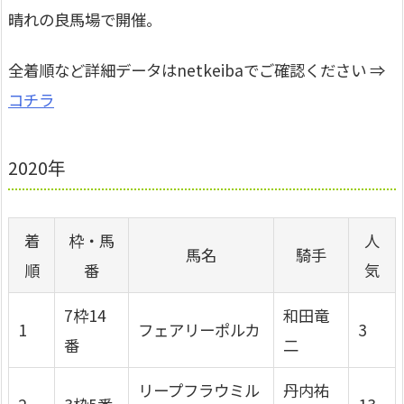
晴れの良馬場で開催。
全着順など詳細データはnetkeibaでご確認ください ⇒
コチラ
2020年
着
枠・馬
人
馬名
騎手
順
番
気
7枠14
和田竜
1
フェアリーポルカ
3
番
二
リープフラウミル
丹内祐