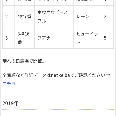
ホウオウピース
2
4枠7番
レーン
2
フル
8枠16
ヒューイッ
3
フアナ
5
番
ト
晴れの良馬場で開催。
全着順など詳細データはnetkeibaでご確認ください ⇒
コチラ
2019年