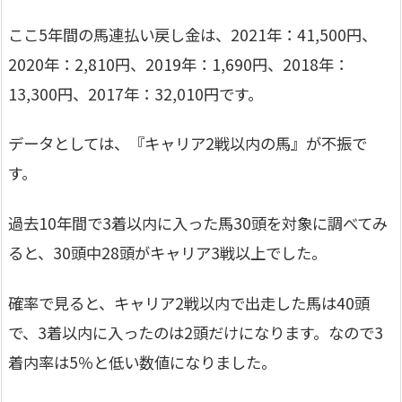
ここ5年間の馬連払い戻し金は、2021年：41,500円、
2020年：2,810円、2019年：1,690円、2018年：
13,300円、2017年：32,010円です。
データとしては、『キャリア2戦以内の馬』が不振で
す。
過去10年間で3着以内に入った馬30頭を対象に調べてみ
ると、30頭中28頭がキャリア3戦以上でした。
確率で見ると、キャリア2戦以内で出走した馬は40頭
で、3着以内に入ったのは2頭だけになります。なので3
着内率は5％と低い数値になりました。