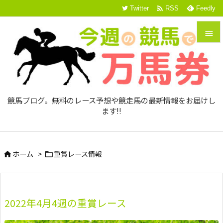

Twitter
RSS
Feedly


メニュ

サイド
競馬ブログ。無料のレース予想や競走馬の最新情報をお届けし

ます!!
前へ

次へ
ホーム
>
重賞レース情報



検索
2022年4月4週の重賞レース