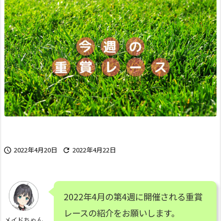
2022年4月20日
2022年4月22日


2022年4月の第4週に開催される重賞
レースの紹介をお願いします。
メイドちゃん