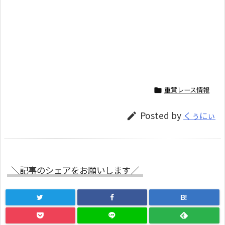
重賞レース情報

Posted by
くぅにぃ

＼記事のシェアをお願いします／
B!