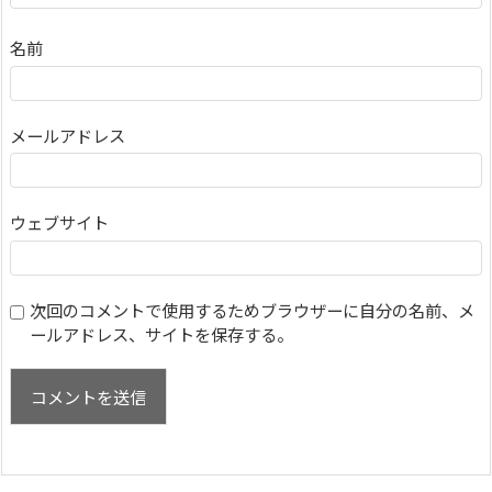
名前
メールアドレス
ウェブサイト
次回のコメントで使用するためブラウザーに自分の名前、メ
ールアドレス、サイトを保存する。