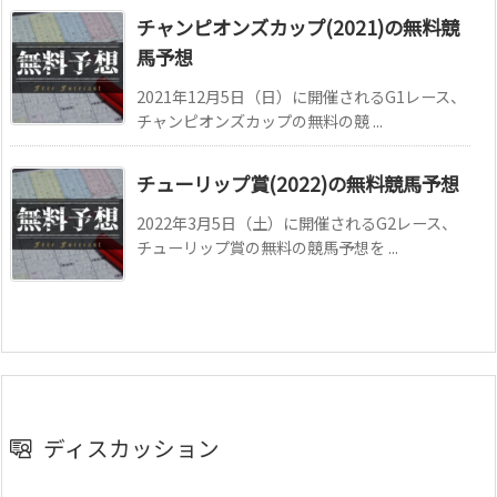
チャンピオンズカップ(2021)の無料競
馬予想
2021年12月5日（日）に開催されるG1レース、
チャンピオンズカップの無料の競 ...
チューリップ賞(2022)の無料競馬予想
2022年3月5日（土）に開催されるG2レース、
チューリップ賞の無料の競馬予想を ...
ディスカッション