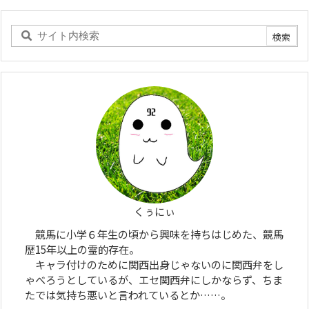
くぅにぃ
競馬に小学６年生の頃から興味を持ちはじめた、競馬
歴15年以上の霊的存在。
キャラ付けのために関西出身じゃないのに関西弁をし
ゃべろうとしているが、エセ関西弁にしかならず、ちま
たでは気持ち悪いと言われているとか……。