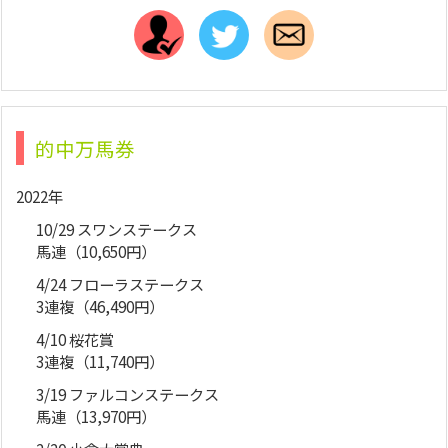
的中万馬券
2022年
10/29 スワンステークス
馬連（10,650円）
4/24 フローラステークス
3連複（46,490円）
4/10 桜花賞
3連複（11,740円）
3/19 ファルコンステークス
馬連（13,970円）