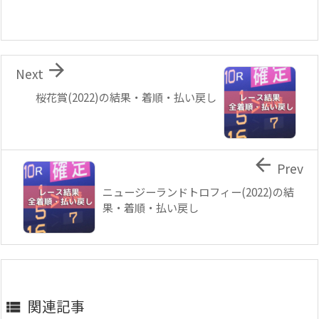

Next
桜花賞(2022)の結果・着順・払い戻し

Prev
ニュージーランドトロフィー(2022)の結
果・着順・払い戻し
関連記事
