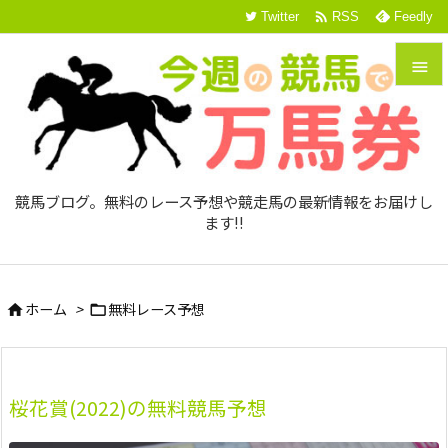

Twitter
RSS
Feedly


メニュ

サイド
競馬ブログ。無料のレース予想や競走馬の最新情報をお届けし

ます!!
前へ

次へ
ホーム
>
無料レース予想



検索
桜花賞(2022)の無料競馬予想