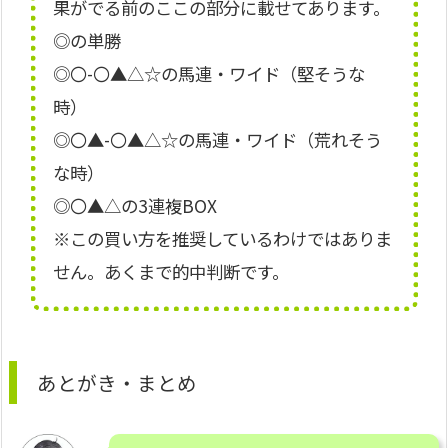
果がでる前のここの部分に載せてあります。
◎の単勝
◎〇-〇▲△☆の馬連・ワイド（堅そうな
時）
◎〇▲-〇▲△☆の馬連・ワイド（荒れそう
な時）
◎〇▲△の3連複BOX
※この買い方を推奨しているわけではありま
せん。あくまで的中判断です。
あとがき・まとめ