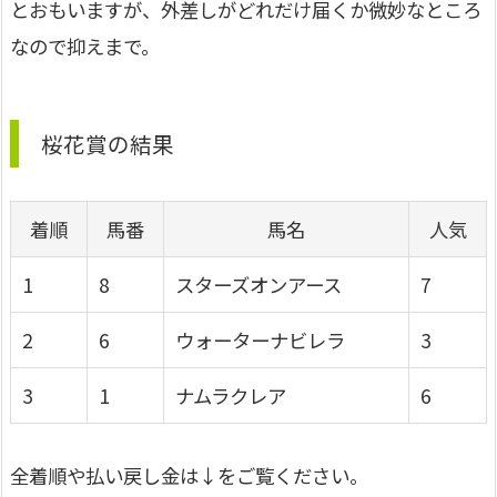
とおもいますが、外差しがどれだけ届くか微妙なところ
なので抑えまで。
桜花賞の結果
着順
馬番
馬名
人気
1
8
スターズオンアース
7
2
6
ウォーターナビレラ
3
3
1
ナムラクレア
6
全着順や払い戻し金は↓をご覧ください。