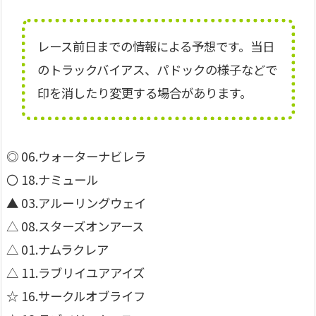
レース前日までの情報による予想です。当日
のトラックバイアス、パドックの様子などで
印を消したり変更する場合があります。
◎ 06.ウォーターナビレラ
〇 18.ナミュール
▲ 03.アルーリングウェイ
△ 08.スターズオンアース
△ 01.ナムラクレア
△ 11.ラブリイユアアイズ
☆ 16.サークルオブライフ