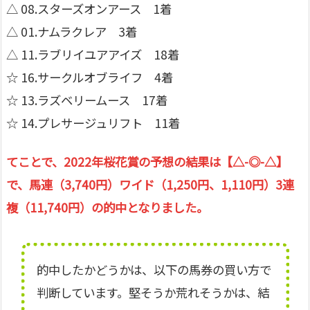
△ 08.スターズオンアース 1着
△ 01.ナムラクレア 3着
△ 11.ラブリイユアアイズ 18着
☆ 16.サークルオブライフ 4着
☆ 13.ラズベリームース 17着
☆ 14.プレサージュリフト 11着
てことで、2022年桜花賞の予想の結果は【△-◎-△】
で、馬連（3,740円）ワイド（1,250円、1,110円）3連
複（11,740円）の的中となりました。
的中したかどうかは、以下の馬券の買い方で
判断しています。堅そうか荒れそうかは、結