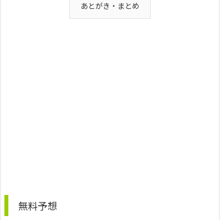
あとがき・まとめ
無料予想