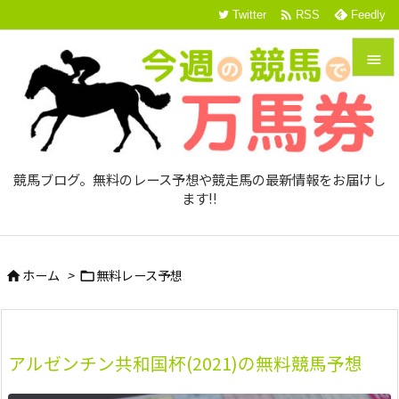

Twitter
RSS
Feedly


メニュ

サイド
競馬ブログ。無料のレース予想や競走馬の最新情報をお届けし

ます!!
前へ

次へ
ホーム
>
無料レース予想



検索
アルゼンチン共和国杯(2021)の無料競馬予想