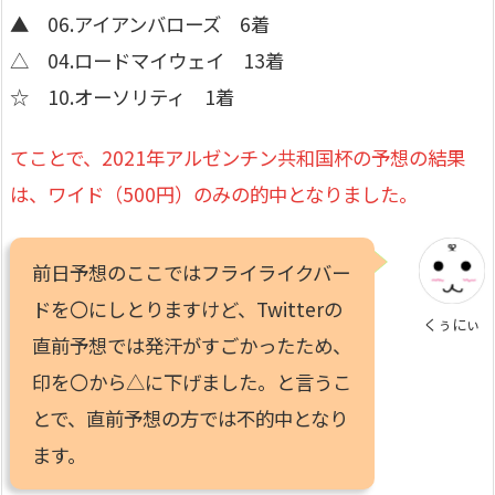
▲ 06.アイアンバローズ 6着
△ 04.ロードマイウェイ 13着
☆ 10.オーソリティ 1着
てことで、2021年アルゼンチン共和国杯の予想の結果
は、ワイド（500円）のみの的中となりました。
前日予想のここではフライライクバー
ドを〇にしとりますけど、Twitterの
くぅにぃ
直前予想では発汗がすごかったため、
印を〇から△に下げました。と言うこ
とで、直前予想の方では不的中となり
ます。