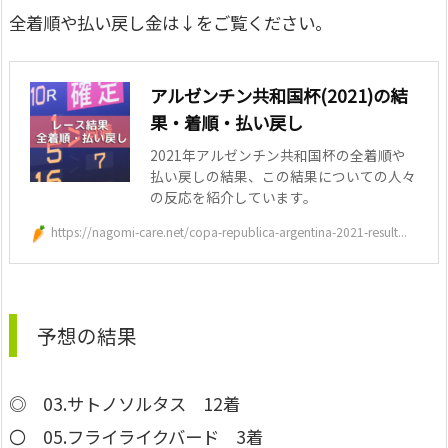
全着順や払い戻し金は↓をご覧ください。
アルゼンチン共和国杯(2021)の結
果・着順・払い戻し
2021年アルゼンチン共和国杯の全着順や
払い戻しの結果、この結果についての人々
の反応を紹介しています。
https://nagomi-care.net/copa-republica-argentina-2021-result...
予想の結果
◎ 03.サトノソルタス 12着
〇 05.フライライクバード 3着