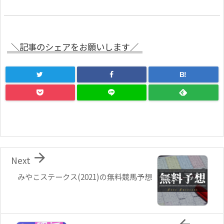
＼記事のシェアをお願いします／
B!

Next
みやこステークス(2021)の無料競馬予想