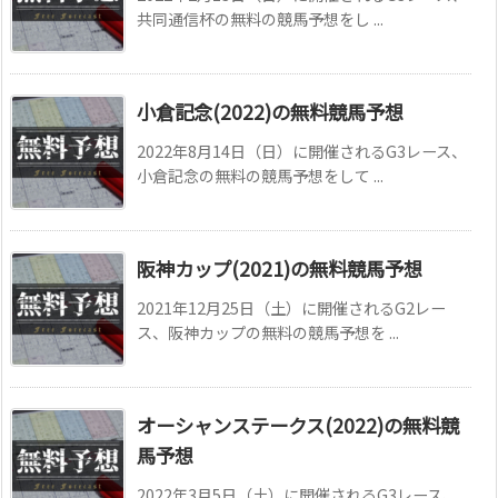
共同通信杯の無料の競馬予想をし ...
小倉記念(2022)の無料競馬予想
2022年8月14日（日）に開催されるG3レース、
小倉記念の無料の競馬予想をして ...
阪神カップ(2021)の無料競馬予想
2021年12月25日（土）に開催されるG2レー
ス、阪神カップの無料の競馬予想を ...
オーシャンステークス(2022)の無料競
馬予想
2022年3月5日（土）に開催されるG3レース、