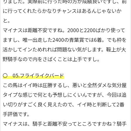
りました。実際前に行った時の方が成績良いですし、前
に行ってくれたらかなりチャンスはあるんじゃないか
と。
マイナスは距離不安ですね。2000と2200ばかり使って
ますし、唯一出走した2400の青葉賞では6着。でも枠を
活かしてインためれれば問題ない気がします。鞍上が大
野騎手なので内をさばくことは上手ですし。
〇 05.フライライクバード
この馬はイイ時は圧勝するし、悪いと全然ダメな気分屋
タイプな感じで何とも予想しにくいんですが、今回は追
い切りがすごく良く見えたので、イイ時と判断して2番
手評価です。
マイナスは、騎手と距離不安ってところですかね？騎手