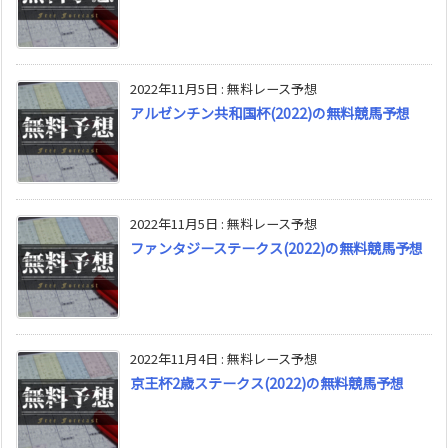
2022年11月5日
:
無料レース予想
アルゼンチン共和国杯(2022)の無料競馬予想
2022年11月5日
:
無料レース予想
ファンタジーステークス(2022)の無料競馬予想
2022年11月4日
:
無料レース予想
京王杯2歳ステークス(2022)の無料競馬予想